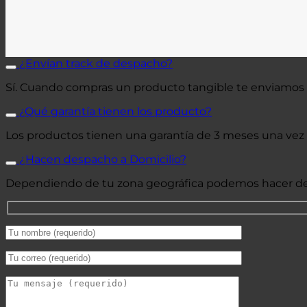
¿Envían track de despacho?
Sí. Cuando compras un producto tangible te enviamos
¿Qué garantía tienen los producto?
Los productos tienen una garantía de 3 meses una vez 
¿Hacen despacho a Domicilio?
Dependiendo de tu zona geográfica podemos hacer de