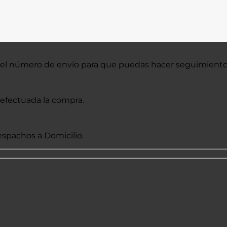
 el número de envío para que puedas hacer seguimient
efectuada la compra.
spachos a Domicilio.