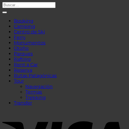
Buscar
por:
Booking
Camping
Centro de Ski
Ferry
Monumentos
Otoño
Parques
Rafting
Rent a Car
Reserva
Rutas Patagónicas
Tour
Navegación
Termas
Trekking
Transfer
V