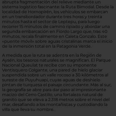
abrupta fragmentación del relieve mediante un
sistema logístico fascinante: la Ruta Bimodal. Desde la
localidad de Hornopirén, los vehículos se embarcan
en un transbordador durante tres horas y treinta
minutos hasta el sector de Leptepu, para luego
recorrer 15 minutos de camino ripiado y abordar una
segunda embarcación en Fiordo Largo que, tras 40
minutos, recala finalmente en Caleta Gonzalo. Este
«puente móvil» sobre aguas cristalinas marca el inicio
de la inmersión total en la Patagonia Verde.
A medida que la ruta se adentra en la Región de
Aysén, los tesoros naturales se magnifican. El Parque
Nacional Queulat te recibe con su imponente
Ventisquero Colgante, una pared de hielo glaciar
suspendida sobre un valle rocoso a 30 kilómetros al
sureste de Puyuhuapi, cuyas aguas de deshielo
pintan de turquesa el paisaje circundante. Más al sur,
la geografía se abre para dar paso al impresionante
macizo del Cerro Castillo, una fortaleza natural de
granito que se eleva a 2.318 metros sobre el nivel del
mar, desafiando a los montañistas y custodiando la
villa que lleva su nombre.