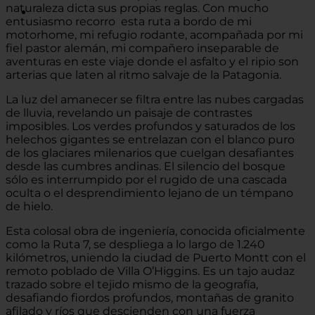
naturaleza dicta sus propias reglas. Con mucho
entusiasmo recorro esta ruta a bordo de mi
motorhome, mi refugio rodante, acompañada por mi
fiel pastor alemán, mi compañero inseparable de
aventuras en este viaje donde el asfalto y el ripio son
arterias que laten al ritmo salvaje de la Patagonia.
La luz del amanecer se filtra entre las nubes cargadas
de lluvia, revelando un paisaje de contrastes
imposibles. Los verdes profundos y saturados de los
helechos gigantes se entrelazan con el blanco puro
de los glaciares milenarios que cuelgan desafiantes
desde las cumbres andinas. El silencio del bosque
sólo es interrumpido por el rugido de una cascada
oculta o el desprendimiento lejano de un témpano
de hielo.
Esta colosal obra de ingeniería, conocida oficialmente
como la Ruta 7, se despliega a lo largo de 1.240
kilómetros, uniendo la ciudad de Puerto Montt con el
remoto poblado de Villa O’Higgins. Es un tajo audaz
trazado sobre el tejido mismo de la geografía,
desafiando fiordos profundos, montañas de granito
afilado y ríos que descienden con una fuerza