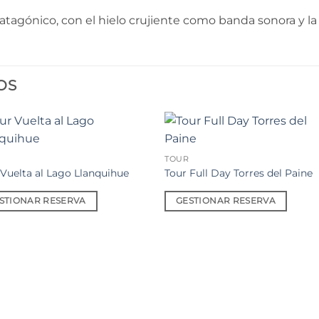
tagónico, con el hielo crujiente como banda sonora y la 
OS
Añadir
Aña
TOUR
a la
a l
lista de
lista
 Vuelta al Lago Llanquihue
Tour Full Day Torres del Paine
deseos
des
STIONAR RESERVA
GESTIONAR RESERVA