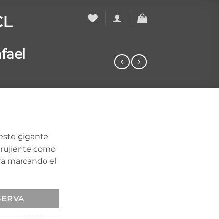
fael
este gigante
 crujiente como
era marcando el
SERVA