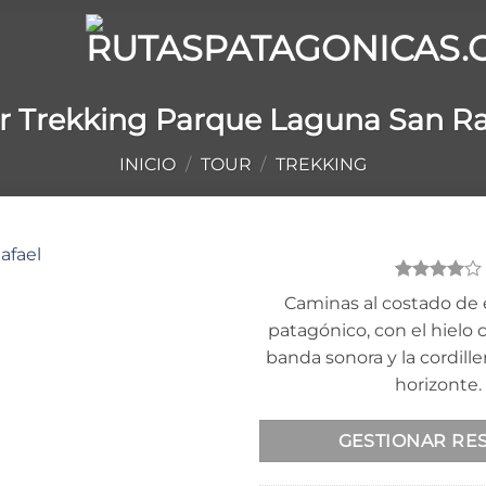
r Trekking Parque Laguna San Ra
INICIO
/
TOUR
/
TREKKING
Valorado
5
Caminas al costado de 
con
4
de
Añadir
patagónico, con el hielo
5 en
a la
base a
lista
banda sonora y la cordill
valoraciones
de
de
horizonte.
deseos
clientes
GESTIONAR RE