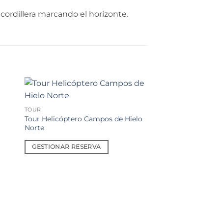
cordillera marcando el horizonte.
dir
Añadir
TOUR
a
a la
Tour Helicóptero Campos de Hielo
 de
lista de
eos
deseos
Norte
GESTIONAR RESERVA
TOUR
Tour Salto Río Iba