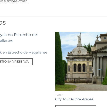
ede sobrevolar.
OS
Añadir
Aña
a la
a l
lista de
lista
k en Estrecho de Magallanes
deseos
des
STIONAR RESERVA
TOUR
City Tour Punta Arenas