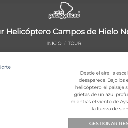
r Helicóptero Campos de Hielo N
INICIO
/
TOUR
Desde el aire, la esc
desaparece. Bajo los 
Añadir
helicóptero, el paisaje 
a la
lista
grietas de un azul prof
de
mientras el viento de Ay
deseos
la fuerza de sie
GESTIONAR RE