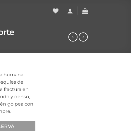
orte
ala humana
esquíes del
se fractura en
undo y denso,
sén golpea con
mpre.
SERVA