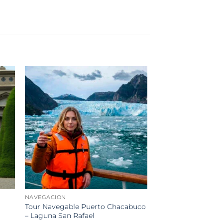
dir
Añadir
a
a la
 de
lista de
eos
deseos
NAVEGACIÓN
TOUR
Tour Navegable Puerto Chacabuco
Tour Trekking Parq
– Laguna San Rafael
Castillo