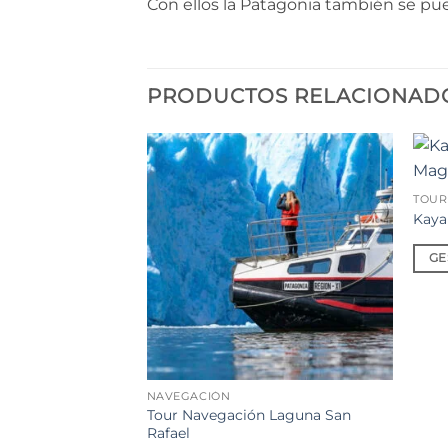
Con ellos la Patagonia también se pu
PRODUCTOS RELACIONAD
Añadir
TOUR
a la
lista de
Kaya
deseos
GE
NAVEGACIÓN
Tour Navegación Laguna San
Rafael